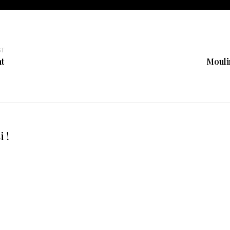
ST
t
Mouli
 !