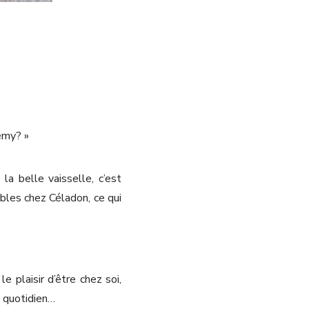
rémy? »
la belle vaisselle, c’est
ibles chez Céladon, ce qui
e plaisir d’être chez soi,
 quotidien…