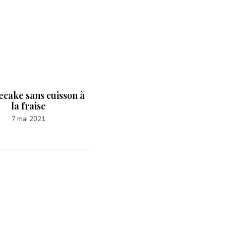
cake sans cuisson à
Pancakes fluffy
la fraise
7 avril 2021
7 mai 2021