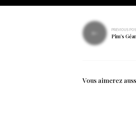
Navigation
PREVIOUS PO
de
Pim’s Géan
l’article
Vous aimerez aussi