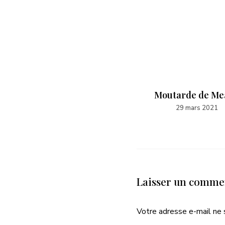
Tarte rhubarbe, sablé
Moutarde de Me
breton & crème d’amandes
29 mars 2021
30 avril 2021
Laisser un comme
Votre adresse e-mail ne 